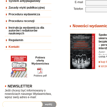
System antyplagiatowy
E-mail
Zasady etyki publikacyjnej
Telefon
Procedura wydawnicza
Procedura recenzji
Nowości wydawnic
Instrukcja wydawnicza dla
autorów i redaktorów
naukowych
Społe
uwaru
Regulamin
bezpi
– per
Kontakt
inter
Autor:
Redak
cena
nauko
Ziółko
kup 
Andrz
szcz
Gołęb
Elżbie
Magda
Płotcz
NEWSLETTER
Jeśli chcesz być informowany o
nowościach naszego Wydawnictwa,
wpisz swój adres e-mail: