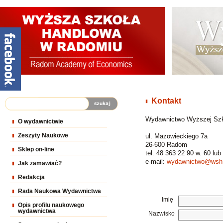
Kontakt
Wydawnictwo Wyższej Szk
O wydawnictwie
Zeszyty Naukowe
ul. Mazowieckiego 7a
26-600 Radom
Sklep on-line
tel. 48 363 22 90 w. 60 lub
e-mail:
wydawnictwo@wsh.
Jak zamawiać?
Redakcja
Rada Naukowa Wydawnictwa
Imię
Opis profilu naukowego
wydawnictwa
Nazwisko